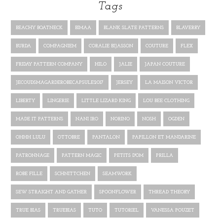
Tags
BEACHY BOATNECK
BIMAA
BLANK SLATE PATTERNS
BLAVERRY
BURDA
COMPAGNIEM
CORALIE BIJASSON
COUTURE
FLEX
FRIDAY PATTERN COMPANY
HILO
JALIE
JAPAN COUTURE
JECOUDSMAGARDEROBECAPSULE2017
JERSEY
LA MAISON VICTOR
LIBERTY
LINGERIE
LITTLE LIZARD KING
LOU BEE CLOTHING
MADE IT PATTERNS
NANI IRO
NORINO
NOSH
OGDEN
OHHH LULU
OTTOBRE
PANTALON
PAPILLON ET MANDARINE
PATRONNAGE
PATTERN MAGIC
PETITS D'OM
PRILLA
ROBE FILLE
SCHNITTCHEN
SEAMWORK
SEW STRAIGHT AND GATHER
SPOONFLOWER
THREAD THEORY
TRUE BIAS
TRUEBIAS
TUTO
TUTORIEL
VANESSA POUZET