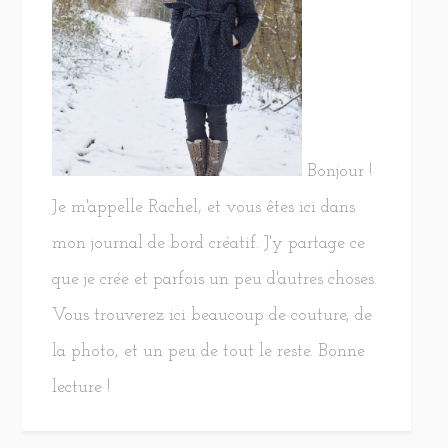
Bonjour !
Je m'appelle Rachel, et vous êtes ici dans
mon journal de bord créatif. J'y partage ce
que je crée et parfois un peu d'autres choses.
Vous trouverez ici beaucoup de couture, de
la photo, et un peu de tout le reste. Bonne
lecture !